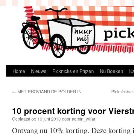
Ga
naar
de
inhoud
Home
Nieuws
Picknicks en Prijzen
Nu Boeken
K
←
MET PROVIAND DE POLDER IN
Picknickbakf
10 procent korting voor Viers
Geplaatst op
10 juni 2013
door
admin_willar
Ontvang nu 10% korting. Deze korting i