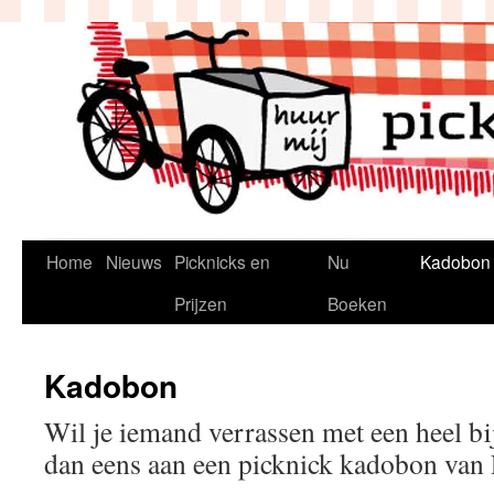
Ga
naar
de
inhoud
Home
Nieuws
Picknicks en
Nu
Kadobon
Prijzen
Boeken
Kadobon
Wil je iemand verrassen met een heel b
dan eens aan een picknick kadobon van P