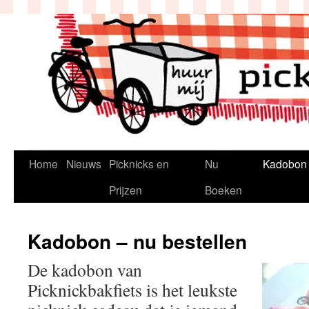
Ga
naar
de
inhoud
Home
Nieuws
Picknicks en
Nu
Kadobon
Prijzen
Boeken
Kadobon – nu bestellen
De kadobon van
Picknickbakfiets is het leukste